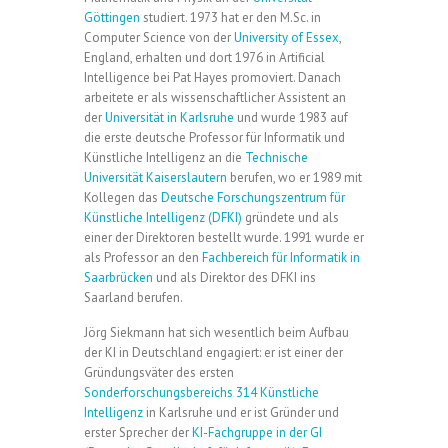
Göttingen
studiert. 1973 hat er den M.Sc. in
Computer Science von der
University of Essex
,
England, erhalten und dort 1976 in Artificial
Intelligence bei Pat Hayes promoviert. Danach
arbeitete er als wissenschaftlicher Assistent an
der
Universität in Karlsruhe
und wurde 1983 auf
die erste deutsche Professor für Informatik und
Künstliche Intelligenz an die
Technische
Universität Kaiserslautern
berufen, wo er 1989 mit
Kollegen das
Deutsche Forschungszentrum für
Künstliche Intelligenz (DFKI)
gründete und als
einer der Direktoren bestellt wurde. 1991 wurde er
als Professor an den
Fachbereich für Informatik in
Saarbrücken
und als Direktor des DFKI ins
Saarland berufen.
Jörg Siekmann hat sich wesentlich beim Aufbau
der KI in Deutschland engagiert: er ist einer der
Gründungsväter des ersten
Sonderforschungsbereichs 314 Künstliche
Intelligenz
in Karlsruhe und er ist Gründer und
erster Sprecher der
KI-Fachgruppe in der GI