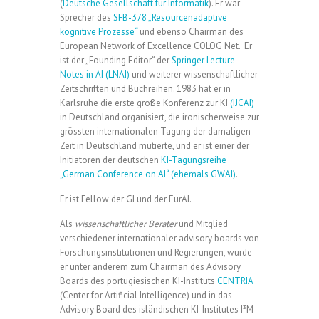
(
Deutsche Gesellschaft für Informatik
). Er war
Sprecher des
SFB-378 „Resourcenadaptive
kognitive Prozesse“
und ebenso Chairman des
European Network of Excellence COLOG Net. Er
ist der „Founding Editor“ der
Springer Lecture
Notes in AI (LNAI)
und weiterer wissenschaftlicher
Zeitschriften und Buchreihen. 1983 hat er in
Karlsruhe die erste große Konferenz zur KI
(IJCAI)
in Deutschland organisiert, die ironischerweise zur
grössten internationalen Tagung der damaligen
Zeit in Deutschland mutierte, und er ist einer der
Initiatoren der deutschen
KI-Tagungsreihe
„German Conference on AI“ (ehemals GWAI)
.
Er ist Fellow der GI und der EurAI.
Als
wissenschaftlicher Berater
und Mitglied
verschiedener internationaler advisory boards von
Forschungsinstitutionen und Regierungen, wurde
er unter anderem zum Chairman des Advisory
Boards des portugiesischen KI-Instituts
CENTRIA
(Center for Artificial Intelligence) und in das
Advisory Board des isländischen KI-Institutes I³M