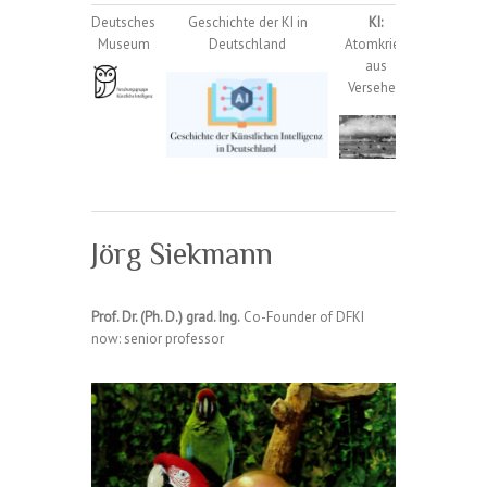
Deutsches
Geschichte der KI in
KI:
Buddhism
Museum
Deutschland
Atomkrieg
aus
Versehen
Jörg Siekmann
Prof. Dr. (Ph. D.) grad. Ing.
Co-Founder of DFKI
now: senior professor