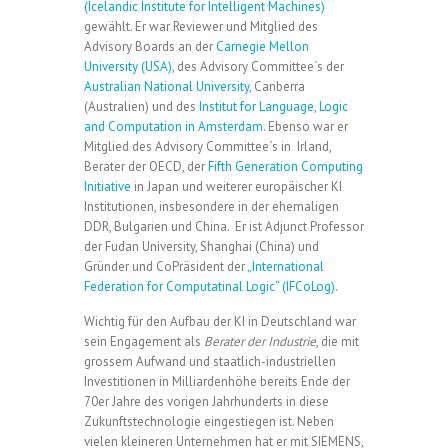
(Icelandic Institute for Intelligent Machines)
gewählt. Er war Reviewer und Mitglied des
Advisory Boards an der
Carnegie Mellon
University (USA)
, des Advisory Committee´s der
Australian National University
, Canberra
(Australien) und des
Institut for Language, Logic
and Computation in Amsterdam
. Ebenso war er
Mitglied des Advisory Committee´s in Irland,
Berater der OECD, der
Fifth Generation Computing
Initiative
in Japan und weiterer europäischer KI
Institutionen, insbesondere in der ehemaligen
DDR, Bulgarien und China. Er ist Adjunct Professor
der Fudan University, Shanghai (China) und
Gründer und CoPräsident der
„International
Federation for Computatinal Logic“ (IFCoLog)
.
Wichtig für den Aufbau der KI in Deutschland war
sein Engagement als
Berater der Industrie
, die mit
grossem Aufwand und staatlich-industriellen
Investitionen in Milliardenhöhe bereits Ende der
70er Jahre des vorigen Jahrhunderts in diese
Zukunftstechnologie eingestiegen ist. Neben
vielen kleineren Unternehmen hat er mit SIEMENS,