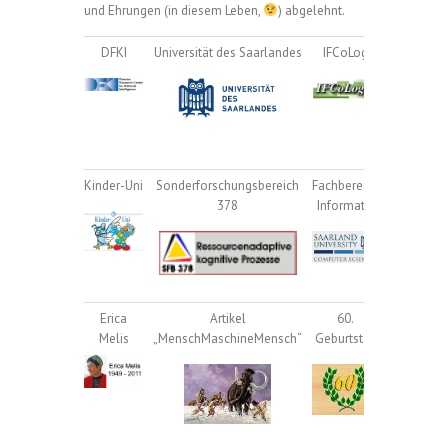
und Ehrungen (in diesem Leben,
) abgelehnt.
DFKI
Universität des Saarlandes
IFCoLog
Hilbert
Bernays
Project
Kinder-Uni
Sonderforschungsbereich
Fachbereich
50 Years 
378
Informatik
Erica
Artikel
60.
80.
Melis
„MenschMaschineMensch“
Geburtstag
Geburtst