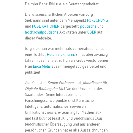
Daimler Benz, IBM u.a. als Berater gearbeitet.
Die wissenschaftlichen Arbeiten von Jörg
Siekmann sind unter dem Menüpunkt
FORSCHUNG
und
PUBLIKATIONEN
dargestellt,
politische
und
hochschulpolitische
Aktivitäten unter
ÜBER
auf
dieser Webseite.
Jörg Siekman war mehrmals verheiratet und hat
eine Tochter,
Helen Siekmann
. Er hat über zwanzig
Jahre mit seiner viel zu früh an Krebs verstorbenen
Frau
Erica Melis
zusammengelebt, gearbeitet und
publiziert.
Zur Zeit ist er
Senior Professor
und „
Koordinator für
Digitale Bildung der UdS“
an der Universität des
Saarlandes. Seine Interessen- und
Forschungsschwerpunkte sind: Künstliche
Intelligenz, automatisches Beweisen,
Unifikationstheorie, e-Learning für Mathematik
und last but not least „KI und Buddhismus“. Aus
buddhistischer Überzeugung und aus anderen
persönlichen Gründen hat er alle Auszeichnungen