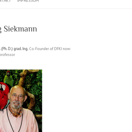
NTAKT
IMPRESSUM
g Siekmann
. (Ph. D.) grad. Ing.
Co-Founder of DFKI now:
professor