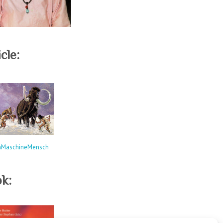
cle:
hMaschineMensch
k: