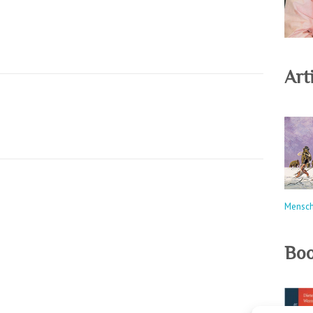
Arti
Mensc
Boo